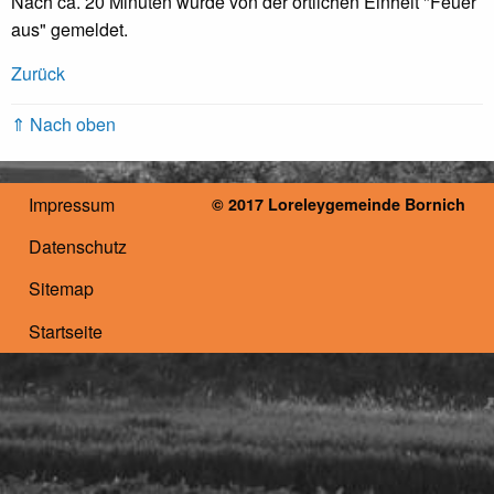
Nach ca. 20 Minuten wurde von der örtlichen Einheit "Feuer
aus" gemeldet.
Zurück
⇑ Nach oben
Impressum
© 2017 Loreleygemeinde Bornich
Datenschutz
Sitemap
Startseite