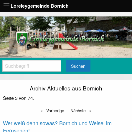
Loreleygemeinde Bornich
Suchen
Archiv Aktuelles aus Bornich
Seite 3 von 74.
Vorherige
Nächste
Wer weiß denn sowas? Bornich und Weisel im
Fernsehen!