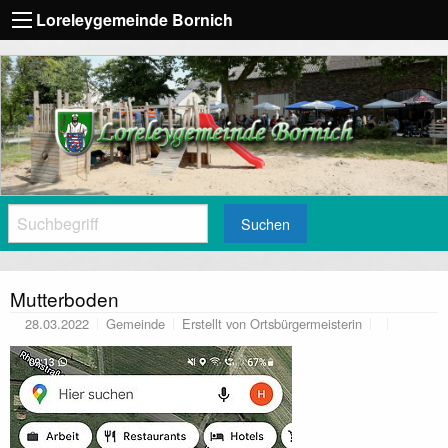
Loreleygemeinde Bornich
Suchen
Mutterboden
28.03.2022
Gemeinde
Erstellt von
Ortsbürgermeisterin