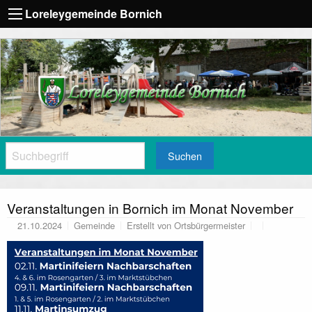
Loreleygemeinde Bornich
Suchen
Veranstaltungen in Bornich im Monat November
21.10.2024
Gemeinde
Erstellt von
Ortsbürgermeister