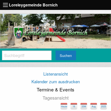
Loreleygemeinde Bornich
Suchen
Listenansicht
Kalender zum ausdrucken
07:00
Termine & Events
Tagesansicht
08:00
Heute
16
33W
Aug
2025
09:00