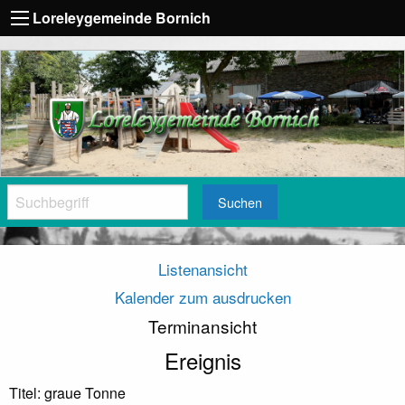
Loreleygemeinde Bornich
Suchen
Listenansicht
Kalender zum ausdrucken
Terminansicht
Ereignis
Titel: graue Tonne