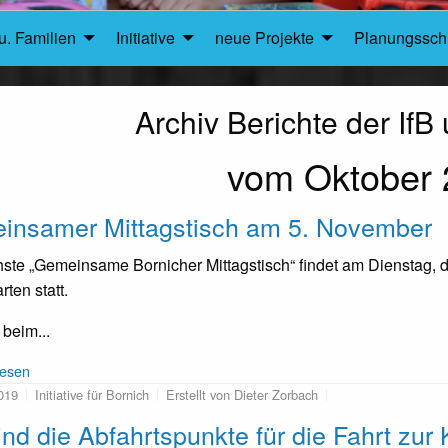
u. Familien
Initiative
neue Projekte
Planungsschr
Archiv Berichte der If
vom Oktober 
insamer Mittagstisch am 5. November
ste „Gemeinsame Bornicher Mittagstisch“ findet am Dienstag,
ten statt.
 beim...
lesen
019
Initiative für Bornich
Erstellt von Dieter Zorbach
nd die Abfahrtspunkte für die Fahrt zu