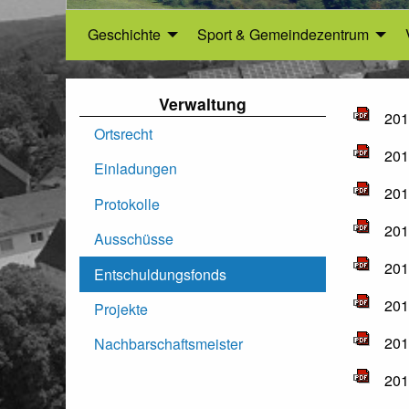
Geschichte
Sport & Gemeindezentrum
Verwaltung
201
Ortsrecht
201
Einladungen
201
Protokolle
201
Ausschüsse
201
Entschuldungsfonds
201
Projekte
201
Nachbarschaftsmeister
201