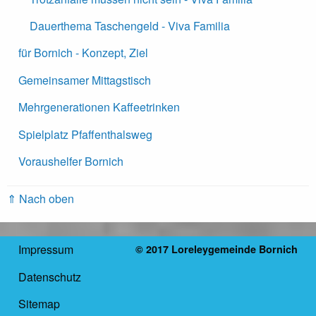
Dauerthema Taschengeld - Viva Familia
für Bornich - Konzept, Ziel
Gemeinsamer Mittagstisch
Mehrgenerationen Kaffeetrinken
Spielplatz Pfaffenthalsweg
Voraushelfer Bornich
⇑ Nach oben
Impressum
© 2017 Loreleygemeinde Bornich
Datenschutz
Sitemap