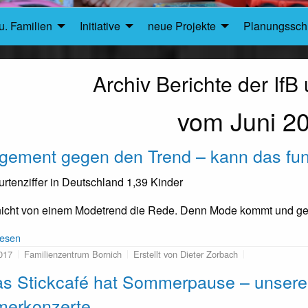
u. Familien
Initiative
neue Projekte
Planungsschr
Archiv Berichte der If
vom Juni 2
gement gegen den Trend – kann das fun
rtenziffer in Deutschland 1,39 Kinder
 nicht von einem Modetrend die Rede. Denn Mode kommt und geht 
lesen
017
Familienzentrum Bornich
Erstellt von Dieter Zorbach
as Stickcafé hat Sommerpause – unsere
erkonzerte