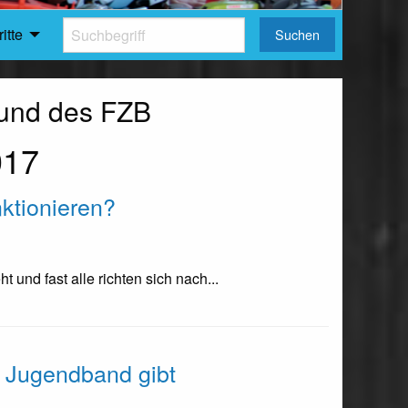
itte
Suchen
B und des FZB
017
ktionieren?
und fast alle richten sich nach...
 Jugendband gibt