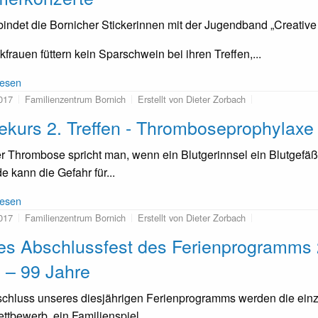
indet die Bornicher Stickerinnen mit der Jugendband „Creative
ckfrauen füttern kein Sparschwein bei ihren Treffen,...
lesen
017
Familienzentrum Bornich
Erstellt von Dieter Zorbach
ekurs 2. Treffen - Thromboseprophylaxe
r Thrombose spricht man, wenn ein Blutgerinnsel ein Blutgefäß,
e kann die Gefahr für...
lesen
017
Familienzentrum Bornich
Erstellt von Dieter Zorbach
s Abschlussfest des Ferienprogramms 2
 – 99 Jahre
hluss unseres diesjährigen Ferienprogramms werden die einzeln
ttbewerb, ein Familienspiel...