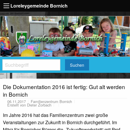
Loreleygemeinde Bornich
Suchen
Die Dokumentation 2016 ist fertig: Gut alt werden
in Bornich
06.11.2017
Familienzentrum Bornich
Erstellt von
Dieter Zorbach
Im Jahre 2016 hat das Familienzentrum zwei große
Veranstaltungen zur Zukunft in Bornich durchgeführt. Im
März für Bornicher Bürger die „Zukunftswerkstatt“ mit Prof.