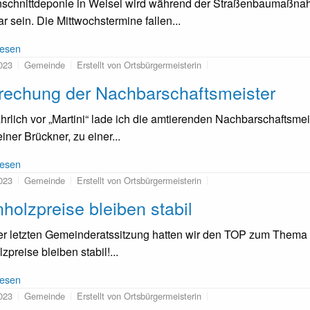
nschnittdeponie in Weisel wird während der Straßenbaumaßna
ar sein. Die Mittwochstermine fallen...
lesen
023
Gemeinde
Erstellt von Ortsbürgermeisterin
rechung der Nachbarschaftsmeister
ährlich vor „Martini“ lade ich die amtierenden Nachbarschafts
iner Brückner, zu einer...
lesen
023
Gemeinde
Erstellt von Ortsbürgermeisterin
holzpreise bleiben stabil
er letzten Gemeinderatssitzung hatten wir den TOP zum Thema B
zpreise bleiben stabil!...
lesen
023
Gemeinde
Erstellt von Ortsbürgermeisterin