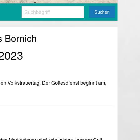
Suchen
s Bornich
2023
 Volkstrauertag. Der Gottesdienst beginnt am,
as Martinsfeuer wird, wie letztes Jahr am Grill-