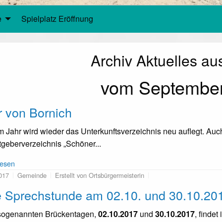
e
Spielplatz Eröffnung
Archiv Aktuelles au
vom Septembe
r von Bornich
m Jahr wird wieder das Unterkunftsverzeichnis neu auflegt. A
geberverzeichnis „Schöner...
lesen
017
Gemeinde
Erstellt von Ortsbürgermeisterin
e Sprechstunde am 02.10. und 30.10.20
sogenannten Brückentagen,
02.10.2017
und
30.10.2017
, finde