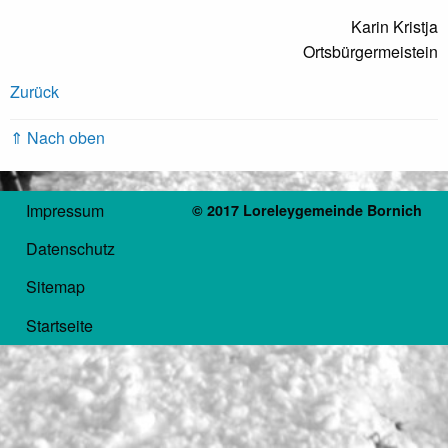
Karin Kristja
Ortsbürgermeistein
Zurück
⇑ Nach oben
Impressum
© 2017 Loreleygemeinde Bornich
Datenschutz
Sitemap
Startseite